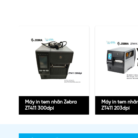
Máy in tem nhãn Zebra
Máy in tem nhã
ZT411 300dpi
ZT411 203dpi