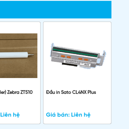
ller) Zebra ZT510
Đầu in Sato CL4NX Plus
Trục 
:
Liên hệ
Giá bán:
Liên hệ
Giá