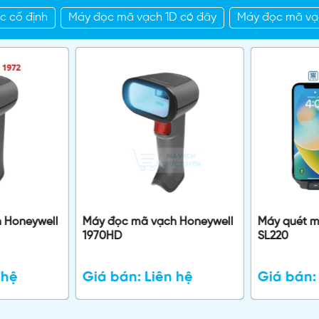
c cố định
Máy đọc mã vạch 1D có đây
Máy đọc mã vạ
ch Honeywell
Máy đọc mã vạch Honeywell
Máy quét m
1970HD
SL220
 hệ
Giá bán:
Liên hệ
Giá bán