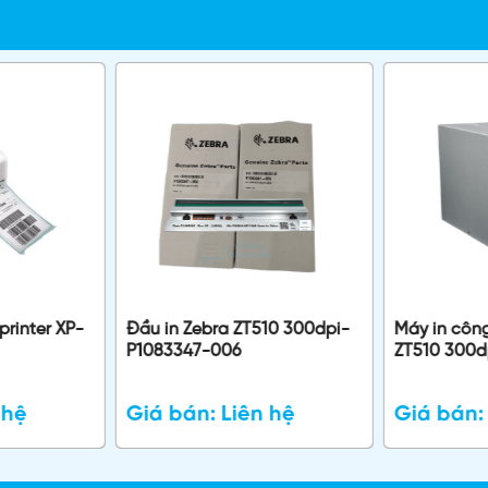
rinter XP-
Đầu in Zebra ZT510 300dpi-
Máy in côn
P1083347-006
ZT510 300d
 hệ
Giá bán:
Liên hệ
Giá bán