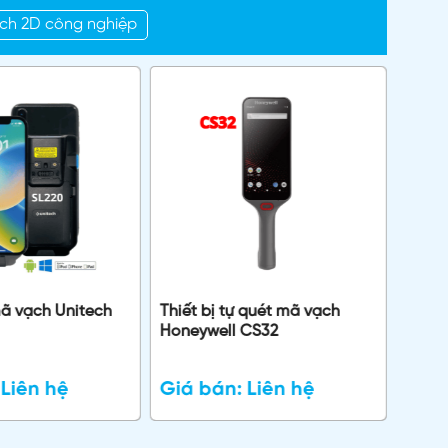
ch 2D công nghiệp
ã vạch Unitech
Thiết bị tự quét mã vạch
Máy 
Honeywell CS32
1250
:
Liên hệ
Giá bán:
Liên hệ
Giá