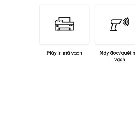
Máy in mã vạch
Máy đọc/quét 
vạch