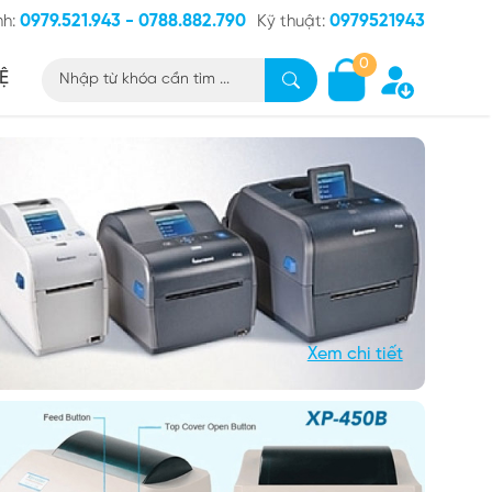
0979.521.943 - 0788.882.790
0979521943
nh:
Kỹ thuật:
0
Ệ
Xem chi tiết