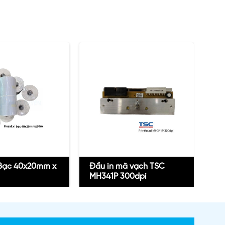
 Bạc 40x20mm x
Đầu in mã vạch TSC
Pi
MH341P 300dpi
ED