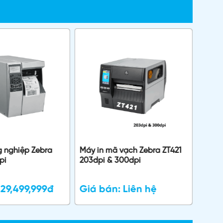
g nghiệp Zebra
Máy in mã vạch Zebra ZT421
Máy i
pi
203dpi & 300dpi
S6621
:
29,499,999đ
Giá bán:
Liên hệ
Giá