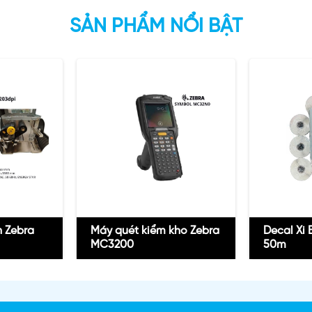
SẢN PHẨM NỔI BẬT
n Zebra
Máy quét kiểm kho Zebra
Decal Xi
MC3200
50m