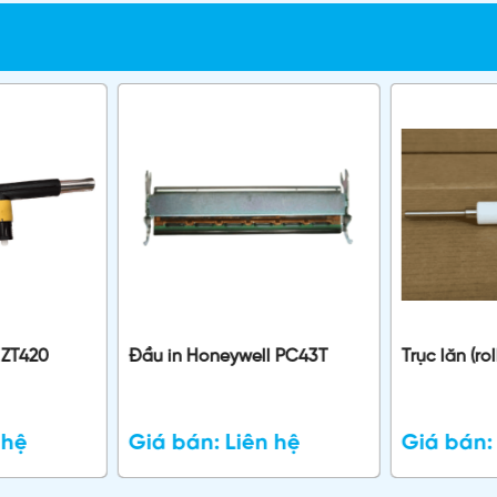
a ZT420
Đầu in Honeywell PC43T
Trục lăn (ro
 hệ
Giá bán:
Liên hệ
Giá bán