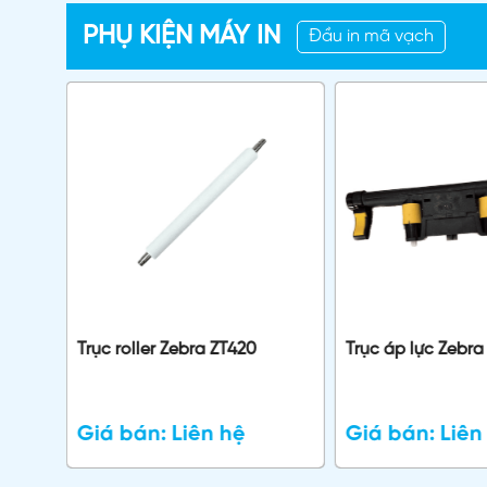
PHỤ KIỆN MÁY IN
Đầu in mã vạch
ell
Trục roller Zebra ZT420
Trục áp lực Zebr
Giá bán:
Liên hệ
Giá bán:
Liên