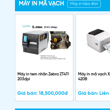
MÁY IN MÃ VẠCH
Máy in hóa đơn
ZT411
Máy in tem nhãn Zebra ZT411
Máy in mã vạch Xp
203dpi
420B
000đ
Giá bán:
18,500,000đ
Giá bán:
Liên