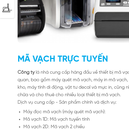
MÃ VẠCH TRỰC TUYẾN
Công ty
là nhà cung cấp hàng đầu về thiết bị mã vạc
quan, bao gồm máy quét mã vạch, máy in mã vạch, 
kho, máy tính di động, vật tư decal và mực in, cũng n
chữa và cho thuê cho nhiều loại thiết bị mã vạch.
Dịch vụ cung cấp - Sản phẩm chính và dịch vụ:
Máy đọc mã vạch (máy quét mã vạch):
Mã vạch 1D: Mã vạch tuyến tính
Mã vạch 2D: Mã vạch 2 chiều